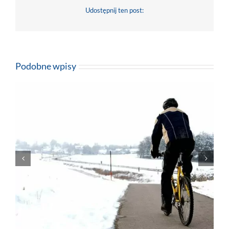
Udostępnij ten post:
Facebook
X
LinkedIn
Pinterest
Email
Podobne wpisy
Szkolenia górskie z Formą na Szczyt