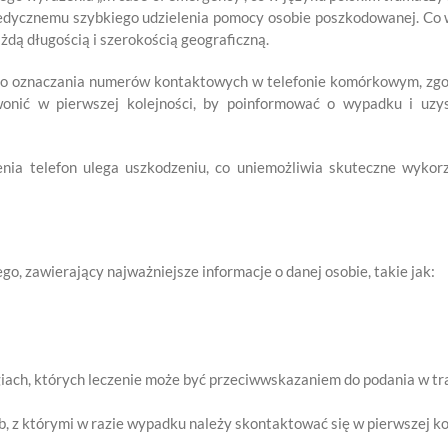
medycznemu szybkiego udzielenia pomocy osobie poszkodowanej. Co 
żdą długością i szerokością geograficzną.
o oznaczania numerów kontaktowych w telefonie komórkowym, zgodn
onić w pierwszej kolejności, by poinformować o wypadku i uzy
nia telefon ulega uszkodzeniu, co uniemożliwia skuteczne wykor
go, zawierający najważniejsze informacje o danej osobie, takie jak:
giach, których leczenie może być przeciwwskazaniem do podania w tr
b, z którymi w razie wypadku należy skontaktować się w pierwszej ko