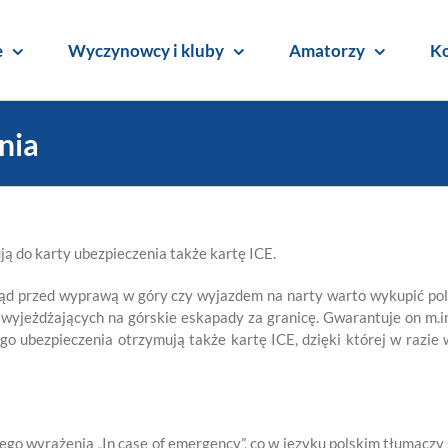
e
Wyczynowcy i kluby
Amatorzy
Ko
nia
 do karty ubezpieczenia także kartę ICE.
tąd przed wyprawą w góry czy wyjazdem na narty warto wykupić pol
wyjeżdżających na górskie eskapady za granicę. Gwarantuje on m.in
ego ubezpieczenia otrzymują także kartę ICE, dzięki której w razi
kiego wyrażenia „In case of emergency”, co w języku polskim tłumac