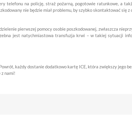
y telefonu na policję, straż pożarną, pogotowie ratunkowe, a t
zkodowany nie będzie miał problemu, by szybko skontaktować się z 
udzielenie pierwszej pomocy osobie poszkodowanej, zwłaszcza niep
rzebna jest natychmiastowa transfuzja krwi – w takiej sytuacji i
owrót, każdy dostanie dodatkowo kartę ICE, która zwiększy jego be
 z nami!