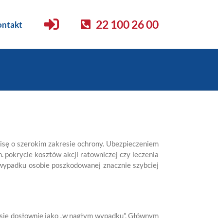
22 100 26 00
ntakt
isę o szerokim zakresie ochrony. Ubezpieczeniem
. pokrycie kosztów akcji ratowniczej czy leczenia
e wypadku osobie poszkodowanej znacznie szybciej
zy się dosłownie jako „w nagłym wypadku”. Głównym