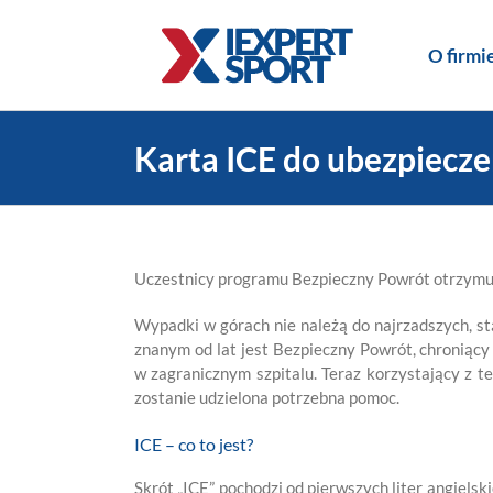
Skip
to
O firmi
content
Karta ICE do ubezpiecze
Uczestnicy programu Bezpieczny Powrót otrzymują
Wypadki w górach nie należą do najrzadszych, s
znanym od lat jest Bezpieczny Powrót, chroniący 
w zagranicznym szpitalu. Teraz korzystający z t
zostanie udzielona potrzebna pomoc.
ICE – co to jest?
Skrót „ICE” pochodzi od pierwszych liter angiels