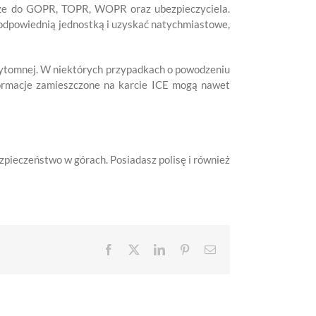
akże do GOPR, TOPR, WOPR oraz ubezpieczyciela.
odpowiednią jednostką i uzyskać natychmiastowe,
rzytomnej. W niektórych przypadkach o powodzeniu
nformacje zamieszczone na karcie ICE mogą nawet
zpieczeństwo w górach. Posiadasz polisę i również
Facebook
X
LinkedIn
Pinterest
Email