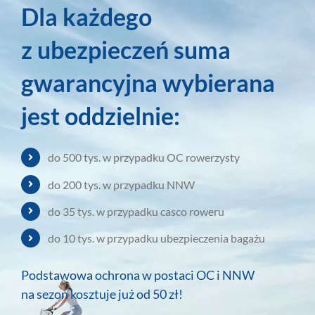
Dla każdego
z ubezpieczeń suma
gwarancyjna wybierana
jest oddzielnie:
do 500 tys. w przypadku OC rowerzysty
do 200 tys. w przypadku NNW
do 35 tys. w przypadku casco roweru
do 10 tys. w przypadku ubezpieczenia bagażu
Podstawowa ochrona w postaci OC i NNW
na sezon kosztuje już od 50 zł!