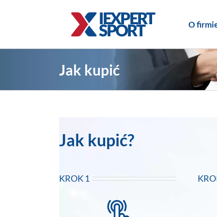
Skip
to
O firmi
content
Jak kupić
Jak kupić?
KROK 1
KRO