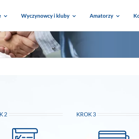
e
Wyczynowcy i kluby
Amatorzy
Ko
K 2
KROK 3