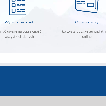
Wypełnij wniosek
Opłać składkę
wróć uwagę na poprawność
korzystając z systemu płatn
wszystkich danych
online