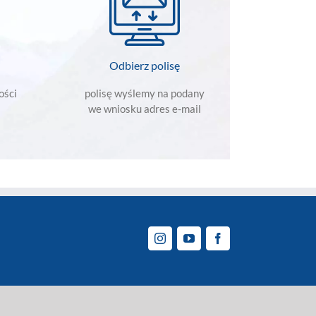
Odbierz polisę
ości
polisę wyślemy na podany
we wniosku adres e-mail