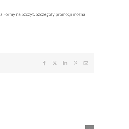
ia Formy na Szczyt. Szczegóły promocji można
Facebook
X
LinkedIn
Pinterest
Email
Znamy
zwycięzcę
100
konkursu
wulkanów