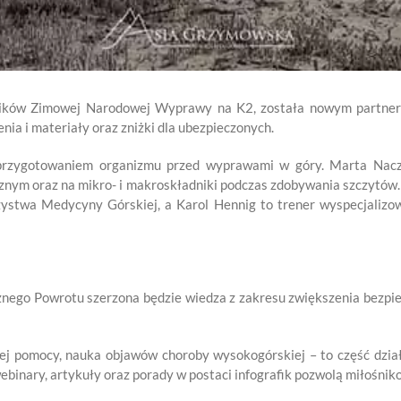
stników Zimowej Narodowej Wyprawy na K2, została nowym partner
a i materiały oraz zniżki dla ubezpieczonych.
przygotowaniem organizmu przed wyprawami w góry. Marta Naczy
nym oraz na mikro- i makroskładniki podczas zdobywania szczytów.
ystwa Medycyny Górskiej, a Karol Hennig to trener wyspecjalizo
nego Powrotu szerzona będzie wiedza z zakresu zwiększenia bezpi
j pomocy, nauka objawów choroby wysokogórskiej – to część dział
inary, artykuły oraz porady w postaci infografik pozwolą miłośni