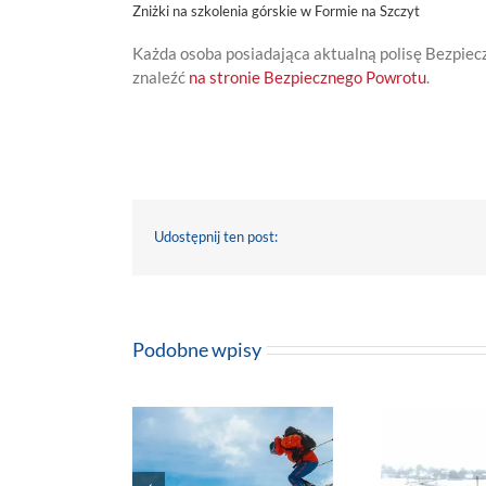
Zniżki na szkolenia górskie w Formie na Szczyt
Każda osoba posiadająca aktualną polisę Bezpiecz
znaleźć
na stronie Bezpiecznego Powrotu
.
Udostępnij ten post:
Podobne wpisy
eczenie w polskie
Ubezpieczenie